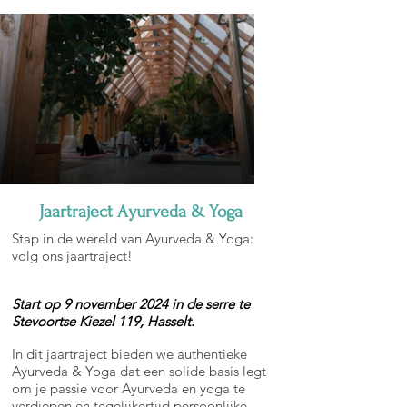
Jaartraject Ayurveda & Yoga
Stap in de wereld van Ayurveda & Yoga:
volg ons jaartraject!
Start op 9 november 2024 in de serre te
Stevoortse Kiezel 119, Hasselt.
In dit jaartraject bieden we authentieke
Ayurveda & Yoga dat een solide basis legt
om je passie voor Ayurveda en yoga te
verdiepen en tegelijkertijd persoonlijke