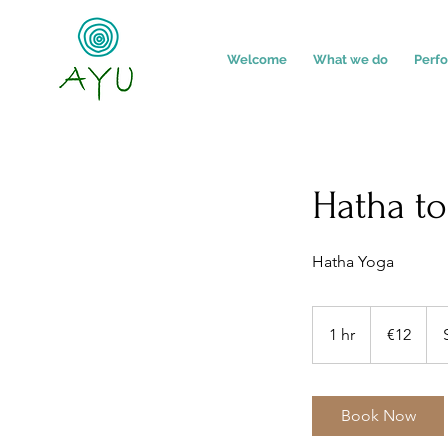
Welcome
What we do
Perf
Hatha to
Hatha Yoga
12
euros
1 hr
1
€12
h
Book Now