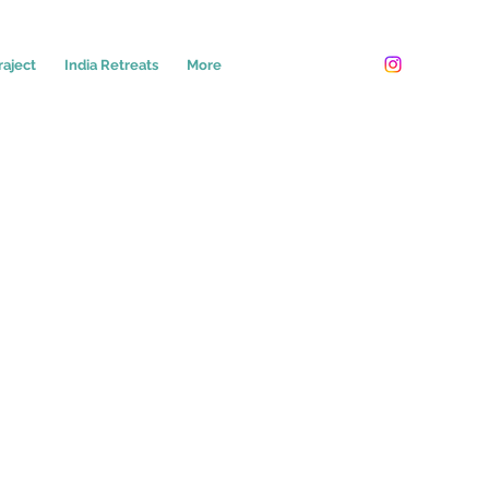
raject
India Retreats
More