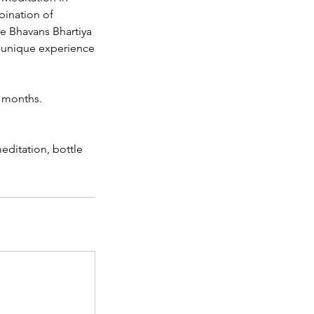
bination of
e Bhavans Bhartiya
a unique experience
2 months.
editation, bottle