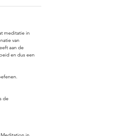
t meditatie in
natie van
eeft aan de
roeid en dus een
oefenen.
s de
 Meditation in