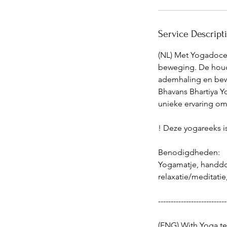
Service Descript
(NL) Met Yogadocen
beweging. De houd
ademhaling en bew
Bhavans Bhartiya Y
unieke ervaring om 
! Deze yogareeks 
Benodigdheden:
Yogamatje, handdoe
relaxatie/meditatie,
---------------------------
(ENG) With Yoga te