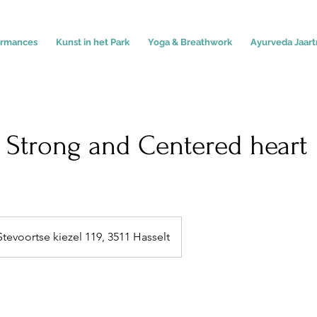
ormances
Kunst in het Park
Yoga & Breathwork
Ayurveda Jaart
 Strong and Centered heart
Stevoortse kiezel 119, 3511 Hasselt