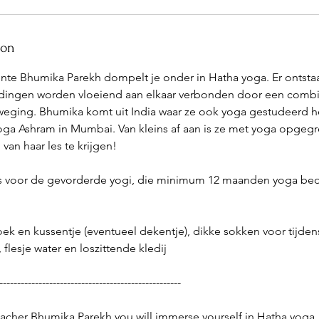
ion
te Bhumika Parekh dompelt je onder in Hatha yoga. Er ontstaa
ingen worden vloeiend aan elkaar verbonden door een combi
eging. Bhumika komt uit India waar ze ook yoga gestudeerd h
oga Ashram in Mumbai. Van kleins af aan is ze met yoga opgeg
van haar les te krijgen!
is voor de gevorderde yogi, die minimum 12 maanden yoga be
k en kussentje (eventueel dekentje), dikke sokken voor tijden
 flesje water en loszittende kledij
---------------------------------------------------
acher Bhumika Parekh you will immerse yourself in Hatha yoga.