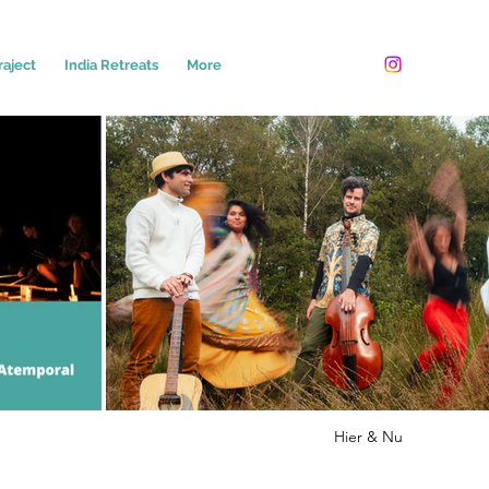
raject
India Retreats
More
Hier & Nu