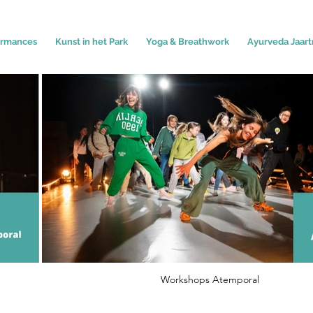
ormances
Kunst in het Park
Yoga & Breathwork
Ayurveda Jaart
Workshops Atemporal